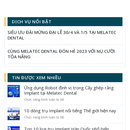
DỊCH VỤ NỔI BẬT
SIÊU ƯU ĐÃI MỪNG ĐẠI LỄ 30/4 VÀ 1/5 TẠI MELATEC
DENTAL
CÙNG MELATEC DENTAL ĐÓN HÈ 2023 VỚI NỤ CƯỜI
TỎA NẮNG
TIN ĐƯỢC XEM NHIỀU
Ứng dụng Robot định vị trong Cấy ghép răng
Implant tại Melatec Dental
ở
Chức năng bình luận bị tắt
Ứng
dụng
10 dòng trụ Implant nổi tiếng Thế giới hiện nay
Robot
ở
Chức năng bình luận bị tắt
định
10
vị
dòng
trong
Top 10 loại trụ Implant Hàn Quốc phổ biến