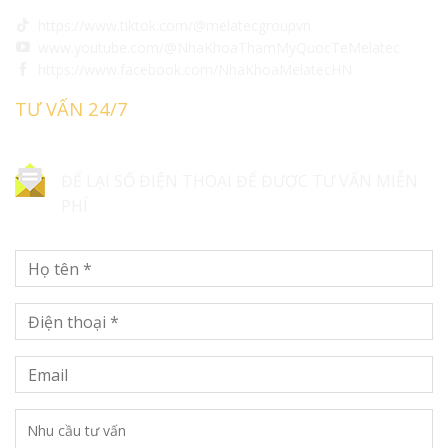
https://www.tiktok.com/@melatecgroupvn
www.youtube.com/@NhaKhoaThamMyQuocTeMelatec
https://www.facebook.com/NhaKhoaMelatecHN
TƯ VẤN 24/7
ĐỂ LẠI SỐ ĐIỆN THOẠI ĐỂ ĐƯỢC TƯ VẤN MIỄN
PHÍ