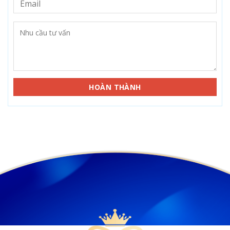
HIỆN
NAY