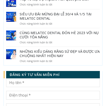
trụ
Cấy
ở
Chức năng bình luận bị tắt
Implant
ghép
Top
nổi
răng
10
tiếng
Implant
SIÊU ƯU ĐÃI MỪNG ĐẠI LỄ 30/4 VÀ 1/5 TẠI
loại
Thế
tại
MELATEC DENTAL
trụ
giới
Melatec
Implant
hiện
ở
Chức năng bình luận bị tắt
Dental
Hàn
nay
SIÊU
Quốc
ƯU
CÙNG MELATEC DENTAL ĐÓN HÈ 2023 VỚI NỤ
phổ
ĐÃI
CƯỜI TỎA NẮNG
biến
MỪNG
ở
Chức năng bình luận bị tắt
ĐẠI
CÙNG
LỄ
MELATEC
30/4
NHỮNG KIỂU DÁNG RĂNG SỨ ĐẸP VÀ ĐƯỢC ƯA
DENTAL
VÀ
CHUỘNG NHẤT HIỆN NAY
ĐÓN
1/5
ở
Chức năng bình luận bị tắt
HÈ
TẠI
NHỮNG
2023
MELATEC
KIỂU
VỚI
DENTAL
DÁNG
NỤ
ĐĂNG KÝ TƯ VẤN MIỄN PHÍ
RĂNG
CƯỜI
SỨ
TỎA
ĐẸP
NẮNG
VÀ
ĐƯỢC
ƯA
CHUỘNG
NHẤT