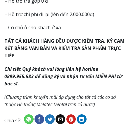
– Hỗ trợ trả góp 0 đ
– Hỗ trợ chi phí đi lại (lên đến 2.000.000đ)
– Có chỗ ở cho khách ở xa
TẤT CẢ KHÁCH HÀNG ĐỀU ĐƯỢC KIỂM TRA, KÝ CAM
KẾT BẰNG VĂN BẢN VÀ KIỂM TRA SẢN PHẨM TRỰC
TIẾP
Chi tiết Quý khách vui lòng liên hệ hotline
0899.955.583 để đăng ký và nhận tư vấn MIỄN PHÍ từ
bác sĩ.
(Chương trình khuyến mãi áp dụng cho tất cả các cơ sở
thuộc Hệ thống Melatec Dental trên cả nước)